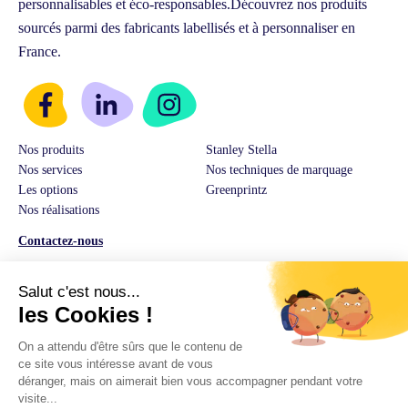
personnalisables et éco-responsables.
Découvrez nos produits
sourcés parmi des fabricants labellisés et à personnaliser en
France.
Nos produits
Stanley Stella
Nos services
Nos techniques de marquage
Les options
Greenprintz
Nos réalisations
Contactez-nous
Service Client & Ventes :
03 74 82 01 08
E-Mail:
hello@greenprintz.co
Adresse:
14 rue Guilleminot 60500 Chantilly