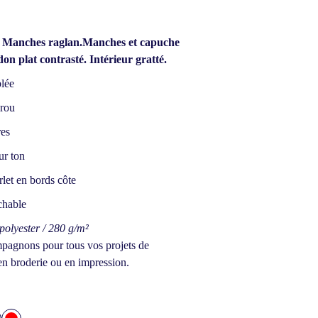
- Manches raglan.
Manches et capuche
on plat contrasté. Intérieur gratté.
lée
rou
res
ur ton
rlet en bords côte
chable
olyester / 280 g/m²
agnons pour tous vos projets de
en broderie ou en impression.