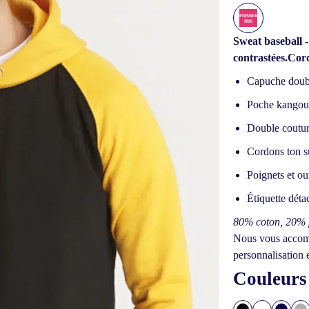
Sweat baseball 
contrastées.
Cord
Capuche doub
Poche kangou
Double coutu
Cordons ton s
Poignets et ou
Étiquette déta
80% coton, 20% p
Nous vous accomp
personnalisation 
Couleurs