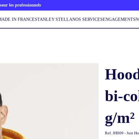
ur les professionnels
MADE IN FRANCE
STANLEY STELLA
NOS SERVICES
ENGAGEMENTS
N
Hood
bi-co
g/m²
Ref.
JH009 - Just H