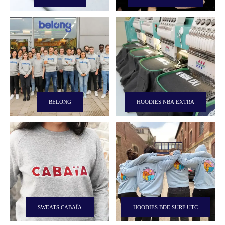
BELONG
HOODIES NBA EXTRA
SWEATS CABAÏA
HOODIES BDE SURF UTC