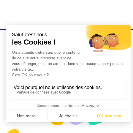
Green Printz vous propose des
vêtements et objets personnalisables et
éco-responsables.
Découvrez nos
produits sourcés parmi des fabricants
labellisés et à personnaliser en France.