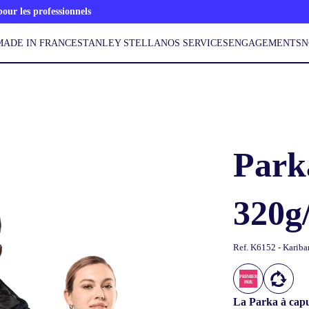
ur les professionnels
MADE IN FRANCE
STANLEY STELLA
NOS SERVICES
ENGAGEMENTS
N
Park
320g
Ref.
K6152 - Kariba
La Parka à capu