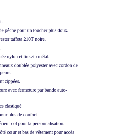
t.
 de pêche pour un toucher plus doux.
ster taffeta 210T noire.
.
ée nylon et tire-zip métal.
neaux doublée polyester avec cordon de
ppeurs.
nt zippées.
eure avec fermeture par bande auto-
s élastiqué.
our plus de confort.
érieur col pour la personnalisation.
côté cœur et bas de vêtement pour accès