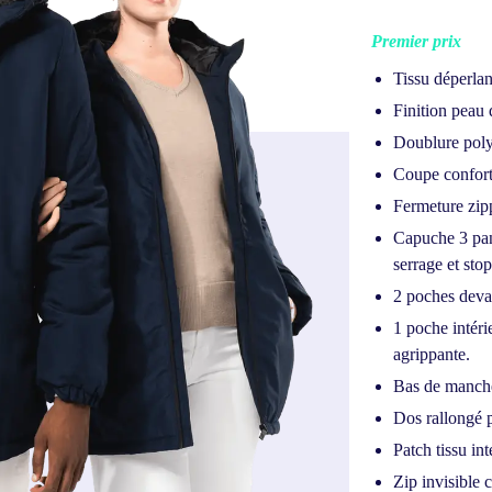
Premier prix
Tissu déperlan
Finition peau
Doublure polye
Coupe confort
Fermeture zipp
Capuche 3 pan
serrage et sto
2 poches deva
1 poche intéri
agrippante.
Bas de manche
Dos rallongé p
Patch tissu int
Zip invisible 