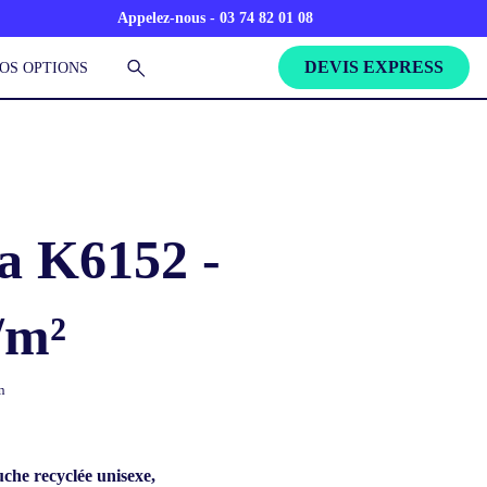
Appelez-nous - 03 74 82 01 08
DEVIS EXPRESS
OS OPTIONS
a K6152 -
/m²
n
che recyclée unisexe,