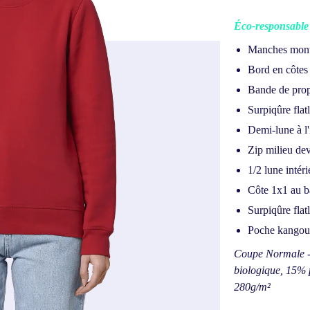
Éco-responsable 
Manches mon
Bord en côtes
Bande de prop
Surpiqûre flat
Demi-lune à l'
Zip milieu de
1/2 lune intér
Côte 1x1 au b
Surpiqûre flat
Poche kangour
Coupe Normale - 
biologique, 15% p
280g/m²