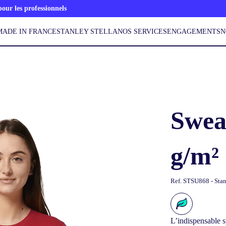
ur les professionnels
MADE IN FRANCE
STANLEY STELLA
NOS SERVICES
ENGAGEMENTS
N
Sweat
g/m²
Ref.
STSU868 - Stan
L’indispensable s