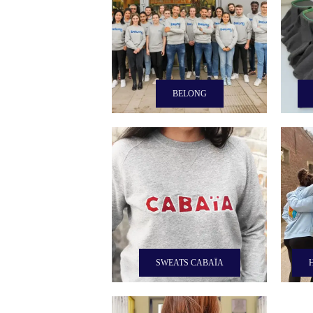
BELONG
SWEATS CABAÏA