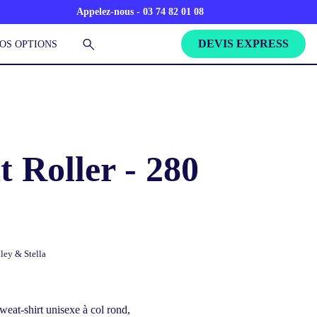
Appelez-nous - 03 74 82 01 08
DEVIS EXPRESS
OS OPTIONS
 Roller - 280
ley & Stella
weat-shirt unisexe à col rond,