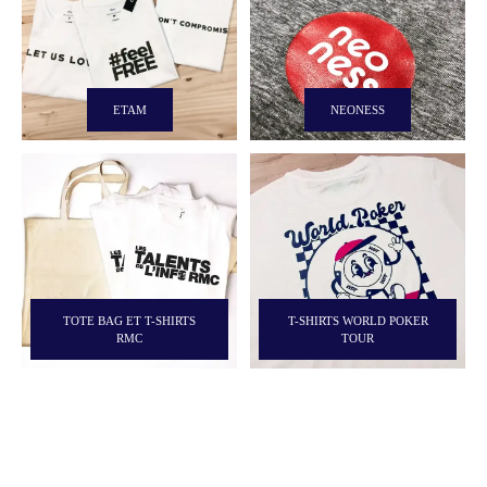
ETAM
NEONESS
TOTE BAG ET T-SHIRTS
T-SHIRTS WORLD POKER
RMC
TOUR