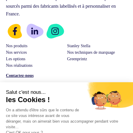
sourcés parmi des fabricants labellisés et à personnaliser en
France.
Nos produits
Stanley Stella
Nos services
Nos techniques de marquage
Les options
Greenprintz
Nos réalisations
Contactez-nous
Service Client & Ventes :
03 74 82 01 08
E-Mail:
hello@greenprintz.co
Adresse:
14 rue Guilleminot 60500 Chantilly