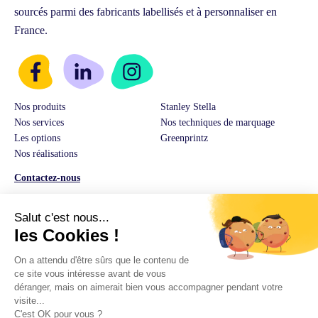
sourcés parmi des fabricants labellisés et à personnaliser en
France.
Nos produits
Stanley Stella
Nos services
Nos techniques de marquage
Les options
Greenprintz
Nos réalisations
Contactez-nous
Service Client & Ventes :
03 74 82 01 08
E-Mail:
hello@greenprintz.co
Adresse:
14 rue Guilleminot 60500 Chantilly