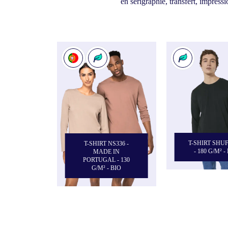
en sérigraphie, transfert, impres
T-SHIRT SHU
T-SHIRT NS336 -
- 180 G/M² -
MADE IN
PORTUGAL - 130
G/M² - BIO