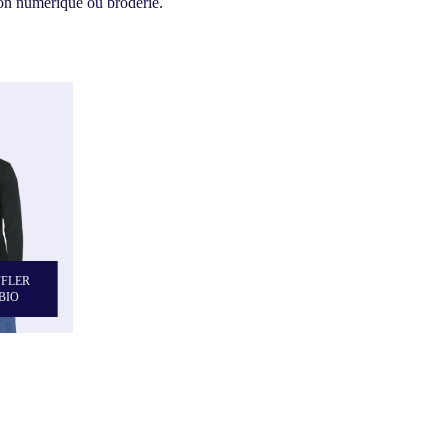
sion numérique ou broderie.
FFLER
 BIO