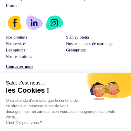
France.
Nos produits
Stanley Stella
Nos services
Nos techniques de marquage
Les options
Greenprintz
Nos réalisations
Contactez-nous
Service Client & Ventes :
03 74 82 01 08
E-Mail:
hello@greenprintz.co
Adresse:
14 rue Guilleminot 60500 Chantilly