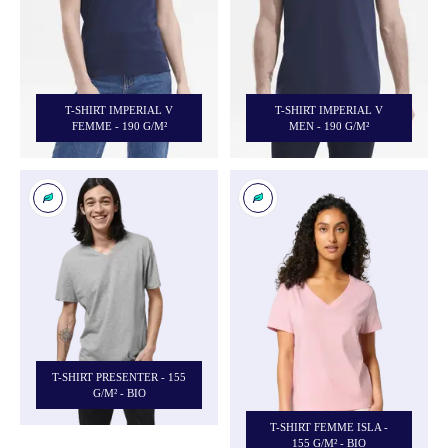
T-SHIRT IMPERIAL V
T-SHIRT IMPERIAL V
FEMME - 190 G/M²
MEN - 190 G/M²
T-SHIRT PRESENTER - 155
G/M² - BIO
T-SHIRT FEMME ISLA -
155 G/M² - BIO