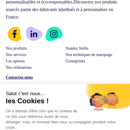
personnalisables et éco-responsables.
Découvrez nos produits
sourcés parmi des fabricants labellisés et à personnaliser en
France.
Nos produits
Stanley Stella
Nos services
Nos techniques de marquage
Les options
Greenprintz
Nos réalisations
Contactez-nous
Service Client & Ventes :
03 74 82 01 08
E-Mail:
hello@greenprintz.co
Adresse:
14 rue Guilleminot 60500 Chantilly