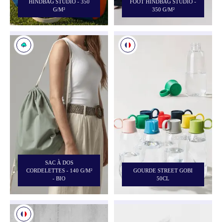
HINDBAG STUDIO - 350
FOOT HINDBAG STUDIO -
G/M²
350 G/M²
SAC À DOS
CORDELETTES - 140 G/M²
GOURDE STREET GOBI
- BIO
50CL