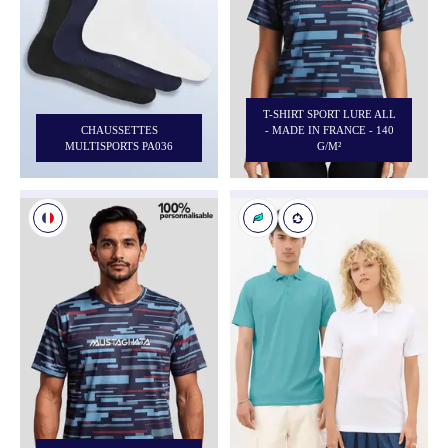
T-SHIRT SPORT LURE ALL
CHAUSSETTES
- MADE IN FRANCE - 140
MULTISPORTS PA036
G/M²