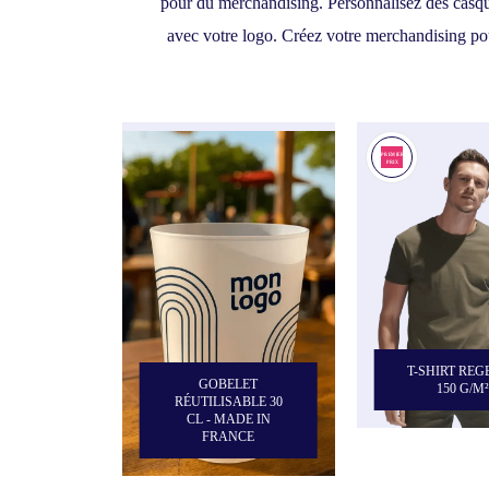
pour du merchandising. Personnalisez des casquet
avec votre logo. Créez votre merchandising pou
T-SHIRT REG
GOBELET
150 G/M²
RÉUTILISABLE 30
CL - MADE IN
FRANCE