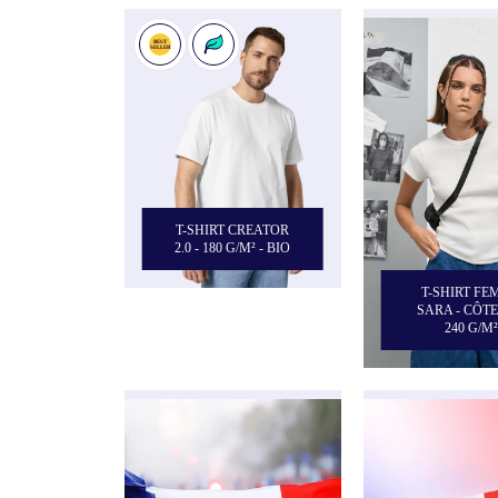
T-SHIRT CREATOR
2.0 - 180 G/M² - BIO
T-SHIRT F
SARA - CÔTE
240 G/M²