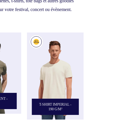
tes, t-shirts, tote bags et autres goodies
r votre festival, concert ou évènement.
ENT -
T-SHIRT IMPERIAL -
190 G/M²