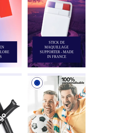
STICK DE
EN
MAQUILLAGE
OLORE
SUPPORTER - MADE
S
IN FRANCE