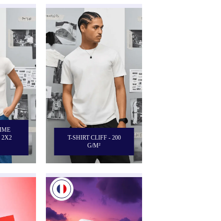
EMME
 2X2
T-SHIRT CLIFF - 200
G/M²