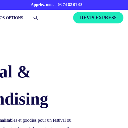
Appelez-nous - 03 74 82 01 08
DEVIS EXPRESS
OS OPTIONS
val &
dising
alisables et goodies pour un festival ou